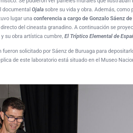
místico. Se pudieron ver paneles murales que ilustraban 
 el documental
Ojala
sobre su vida y obra. Además, como p
 tuvo lugar una
conferencia a cargo de Gonzalo Sáenz d
r directo del cineasta granadino. A continuación se proye
y su obra artística cumbre,
El Tríptico Elemental de Espa
 fueron solicitado por Sáenz de Buruaga para depositarlos
plica de este laboratorio está situado en el Museo Naci