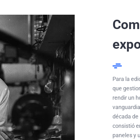
Comi
expo
Para la edi
que gestio
rendir un h
vanguardia
década de 
consistió 
paneles y 