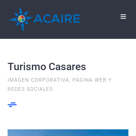
Saltar
al
contenido
Turismo Casares
IMAGEN CORPORATIVA, PÁGINA WEB Y
REDES SOCIALES