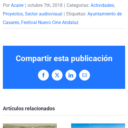
Por
Acaire
|
octubre 7th, 2018
|
Categorías:
Actividades
,
Proyectos
,
Sector audiovisual
|
Etiquetas:
Ayuntamiento de
Casares
,
Festival Nuevo Cine Andaluz
Compartir esta publicación
Facebook
X
LinkedIn
Correo
electrónico
Artículos relacionados