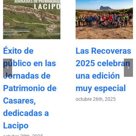
Éxito de
Las Recoveras
público en las
2025 celebran
Jornadas de
una edición
Patrimonio de
muy especial
Casares,
octubre 26th, 2025
dedicadas a
Lacipo