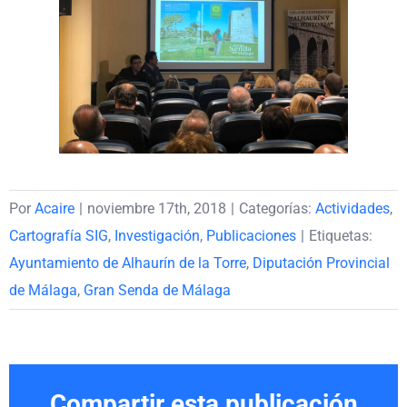
Por
Acaire
|
noviembre 17th, 2018
|
Categorías:
Actividades
,
Cartografía SIG
,
Investigación
,
Publicaciones
|
Etiquetas:
Ayuntamiento de Alhaurín de la Torre
,
Diputación Provincial
de Málaga
,
Gran Senda de Málaga
Compartir esta publicación