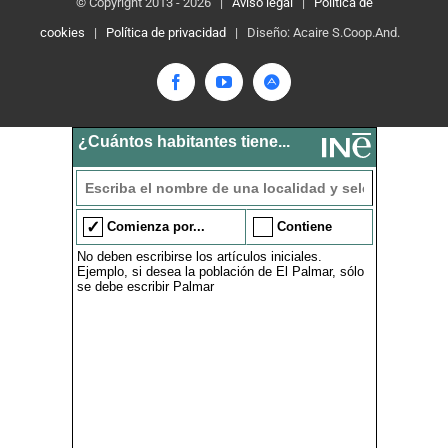
© Copyright 2013 -
2026 |
Aviso legal
|
Política de
cookies
|
Política de privacidad
| Diseño: Acaire S.Coop.And.
Facebook
YouTube
Academia.edu