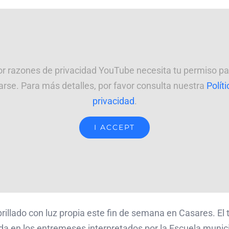
or razones de privacidad YouTube necesita tu permiso pa
arse. Para más detalles, por favor consulta nuestra
Polít
privacidad
.
I ACCEPT
illado con luz propia este fin de semana en Casares. El t
 en los entremeses interpretados por la Escuela municip