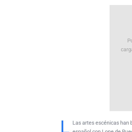
P
carg
L
Las artes escénicas han br
español con Lope de Rueda