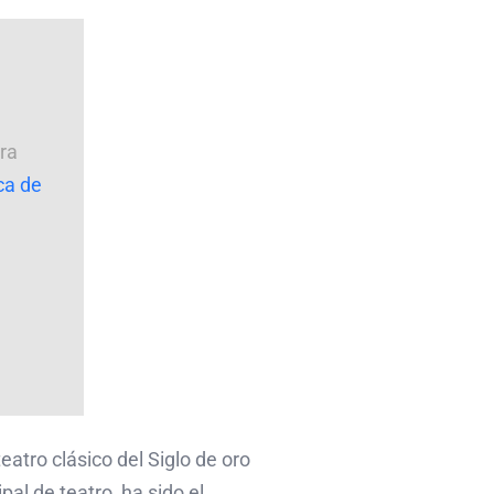
ra
ica de
eatro clásico del Siglo de oro
al de teatro, ha sido el