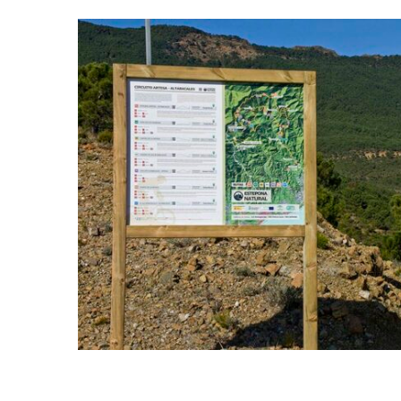
Circuito de montaña
Artesa-Altabacales
(Estepona)