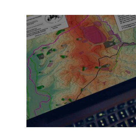
Prospecciones
arqueológicas y
cartografía SIG para el
PGI Alcorrín