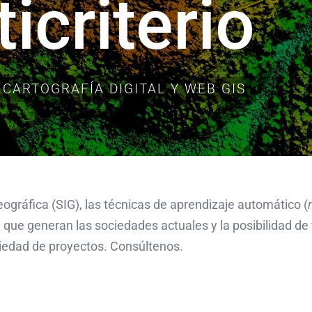
icriterio
CARTOGRAFÍA DIGITAL Y WEB GIS
eográfica (SIG), las técnicas de aprendizaje automático (
n que generan las sociedades actuales y la posibilidad de
riedad de proyectos. Consúltenos.