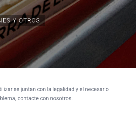
NES Y OTROS
lizar se juntan con la legalidad y el necesario
roblema, contacte con nosotros.