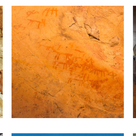
Expediente de
catalogación como BIC
de los abrigos de
Bacinete (Los Barrios)