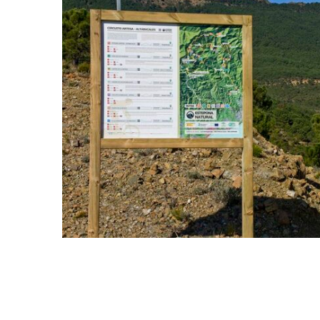
Circuito de montaña
Artesa-Altabacales
(Estepona)