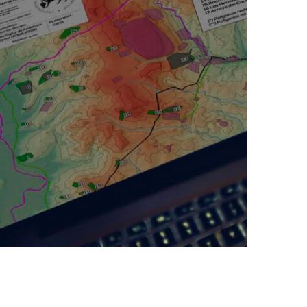
Prospecciones
arqueológicas y
cartografía SIG para el
PGI Alcorrín