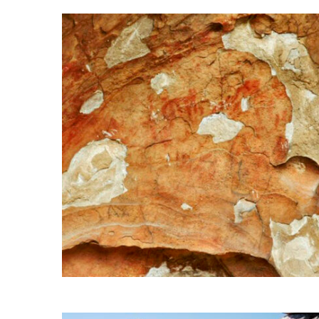
Expediente de
catalogación como BIC
del abrigo de Las
Bailadoras (Los
Barrios)