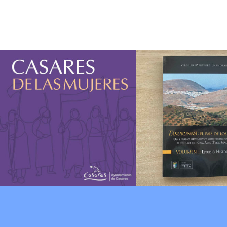
Cartografía
Proyecto
el proye
«Casares de las
editorial
Mujeres»
«Nina Al