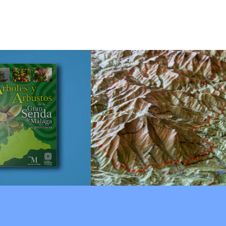
o «Árboles y
ustos de la
Mapa relieve de
n Senda de
Sierra Bermeja
Málaga y
rovincia»