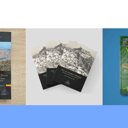
Coordinación
Libr
 para
editorial del
arb
cto
libro «¡Soy de
Gra
 de
Casares,
ta»
señores!»
p