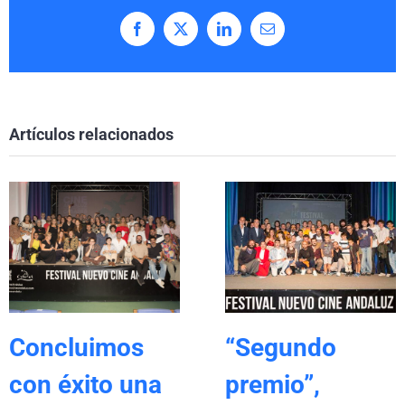
Facebook
X
LinkedIn
Correo
electrónico
Artículos relacionados
Concluimos
“Segundo
con éxito una
premio”,