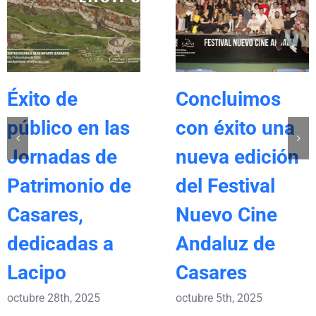
Éxito de
Concluimos
público en las
con éxito una
Jornadas de
nueva edición
Patrimonio de
del Festival
Casares,
Nuevo Cine
dedicadas a
Andaluz de
Lacipo
Casares
octubre 28th, 2025
octubre 5th, 2025