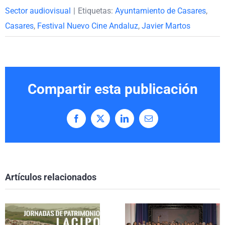
Sector audiovisual
|
Etiquetas:
Ayuntamiento de Casares
,
Casares
,
Festival Nuevo Cine Andaluz
,
Javier Martos
Compartir esta publicación
Facebook
X
LinkedIn
Correo
electrónico
Artículos relacionados