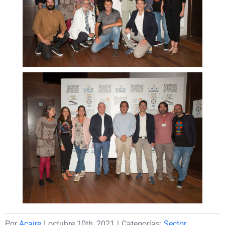
Por
Acaire
|
octubre 10th, 2021
|
Categorías:
Sector