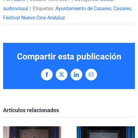
audiovisual
|
Etiquetas:
Ayuntamiento de Casares
,
Casares
,
Festival Nuevo Cine Andaluz
Compartir esta publicación
Facebook
X
LinkedIn
Correo
electrónico
Artículos relacionados