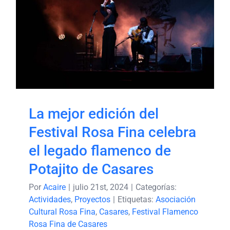
La mejor edición del
Festival Rosa Fina celebra
el legado flamenco de
Potajito de Casares
La mejor edición del
Festival Rosa Fina celebra
el legado flamenco de
Potajito de Casares
Por
Acaire
|
julio 21st, 2024
|
Categorías:
Actividades
,
Proyectos
|
Etiquetas:
Asociación
Cultural Rosa Fina
,
Casares
,
Festival Flamenco
Rosa Fina de Casares