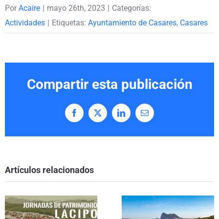
Por
Acaire
|
mayo 26th, 2023
|
Categorías:
Actividades
|
Etiquetas:
Ayuntamiento de Casares
,
Casares
Compartir esta publicación
Facebook
X
LinkedIn
Correo
electrónico
Artículos relacionados