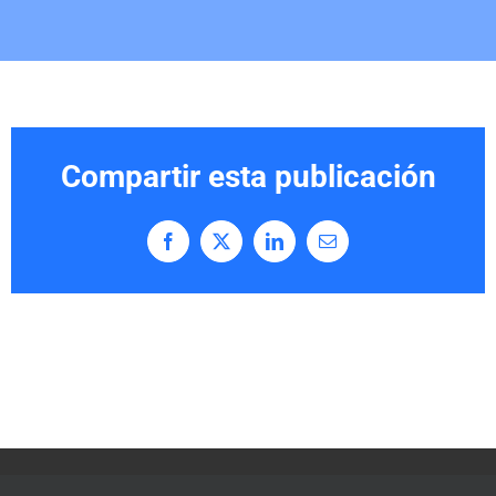
Compartir esta publicación
Facebook
X
LinkedIn
Correo
electrónico
© Copyright 2013 -
2026 |
Aviso legal
|
Política de