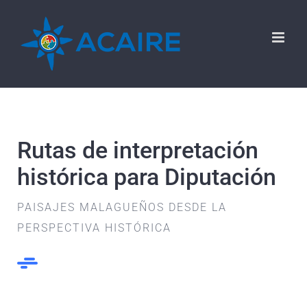
Saltar
al
contenido
Rutas de interpretación
histórica para Diputación
PAISAJES MALAGUEÑOS DESDE LA
PERSPECTIVA HISTÓRICA