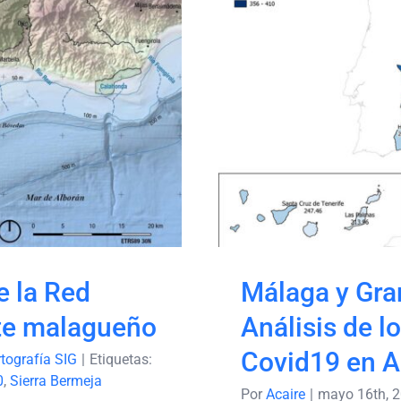
s de la Red
Málaga y G
cidente
Análisis d
Covi
e la Red
Málaga y Gra
nte malagueño
Análisis de l
Covid19 en A
tografía SIG
|
Etiquetas:
0
,
Sierra Bermeja
Por
Acaire
|
mayo 16th, 