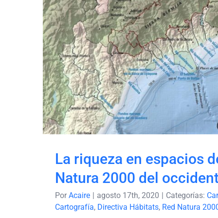
La riqueza en espacio
Natura 2000 del oc
malagueño
La riqueza en espacios d
Natura 2000 del occide
Por
Acaire
|
agosto 17th, 2020
|
Categorías:
Car
Cartografía
,
Directiva Hábitats
,
Red Natura 200