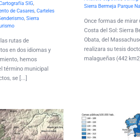
Cartografía SIG
,
Sierra Bermeja Parque N
nto de Casares
,
Carteles
Senderismo
,
Sierra
Once formas de mirar u
urismo
Costa del Sol: Sierra
Obata, del Massachuse
las rutas de
realizara su tesis docto
tos en dos idiomas y
malagueñas (442 km2), 
tamiento, hemos
el término municipal
os, se [...]