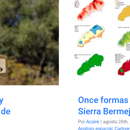
lería y
Once formas
 rutas de
S
asares
y
Once formas d
 de
Sierra Berme
Por
Acaire
|
agosto 26th,
Análisis espacial
,
Cartogr