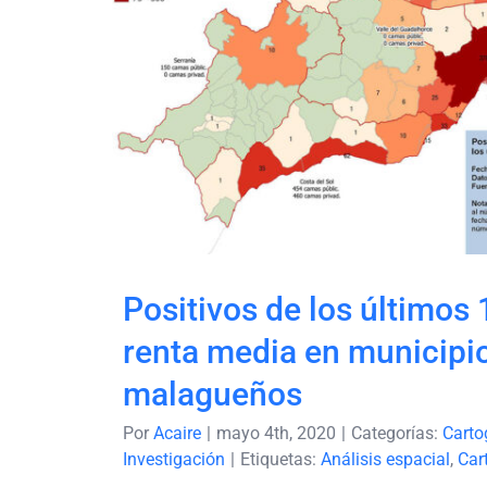
Positivos de los últim
renta media en mun
malagueño
Positivos de los últimos 
renta media en municipi
malagueños
Por
Acaire
|
mayo 4th, 2020
|
Categorías:
Carto
Investigación
|
Etiquetas:
Análisis espacial
,
Car