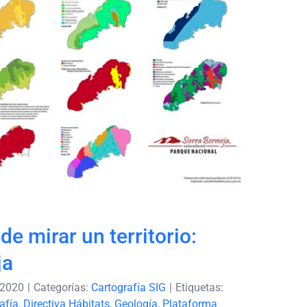
 de mirar un territorio:
ierra Bermeja
e mirar un territorio:
ja
 2020
|
Categorías:
Cartografía SIG
|
Etiquetas:
afía
,
Directiva Hábitats
,
Geología
,
Plataforma