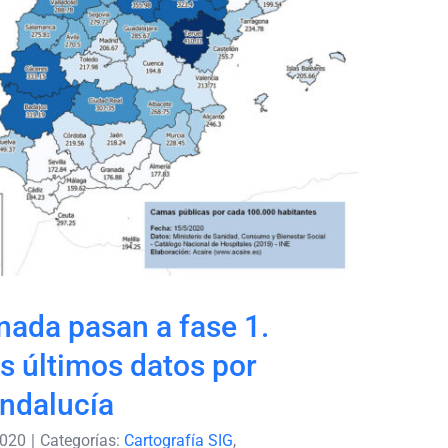
ranada pasan a fase 1.
e los últimos datos por
d19 en Andalucía
nada pasan a fase 1.
os últimos datos por
ndalucía
2020
|
Categorías:
Cartografía SIG
,