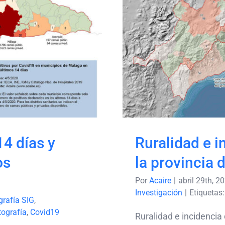
os 14 días y
Ruralidad e
icipios
en la 
s
14 días y
Ruralidad e i
os
la provincia 
Por
Acaire
|
abril 29th, 2
Investigación
|
Etiquetas
grafía SIG
,
tografía
,
Covid19
Ruralidad e incidencia