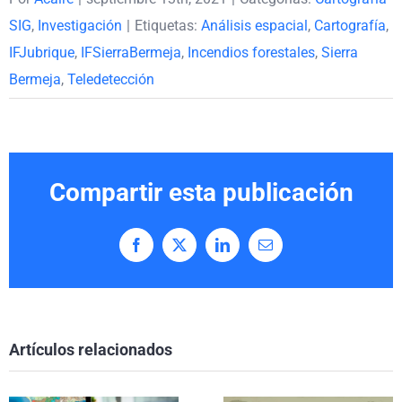
SIG
,
Investigación
|
Etiquetas:
Análisis espacial
,
Cartografía
,
IFJubrique
,
IFSierraBermeja
,
Incendios forestales
,
Sierra
Bermeja
,
Teledetección
Compartir esta publicación
Facebook
X
LinkedIn
Correo
electrónico
Artículos relacionados