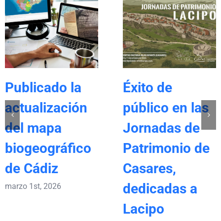
Publicado la
Éxito de
actualización
público en las
del mapa
Jornadas de
biogeográfico
Patrimonio de
de Cádiz
Casares,
dedicadas a
marzo 1st, 2026
Lacipo